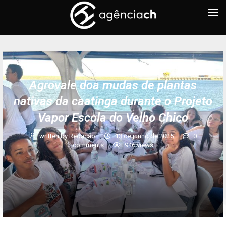
Agrovale doa mudas de plantas
nativas da caatinga durante o Projeto
Vapor Escola do Velho Chico
written by
Redação
13 de junho de 2025
0
comments
946
views