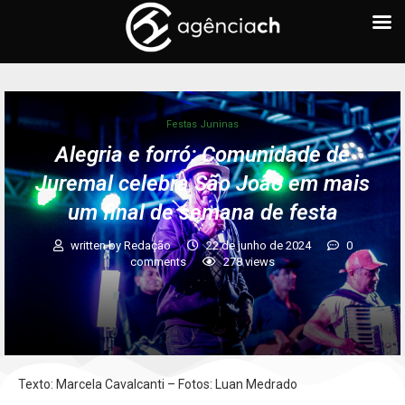
Festas Juninas
Alegria e forró: Comunidade de
Juremal celebra São João em mais
um final de semana de festa
written by
Redação
22 de junho de 2024
0
comments
278
views
Texto: Marcela Cavalcanti – Fotos: Luan Medrado