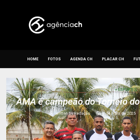
HOME
FOTOS
AGENDA CH
PLACAR CH
FU
+ ESPORTES
AMA é campeão do Torneio do 
written by
Redação
1 de maio de 2025