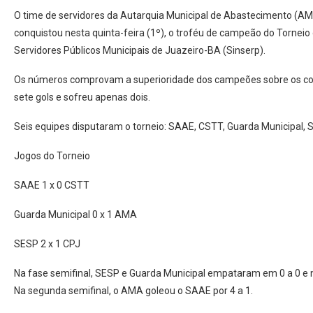
O time de servidores da Autarquia Municipal de Abastecimento (AMA
conquistou nesta quinta-feira (1º), o troféu de campeão do Torneio
Servidores Públicos Municipais de Juazeiro-BA (Sinserp).
Os números comprovam a superioridade dos campeões sobre os con
sete gols e sofreu apenas dois.
Seis equipes disputaram o torneio: SAAE, CSTT, Guarda Municipal, 
Jogos do Torneio
SAAE 1 x 0 CSTT
Guarda Municipal 0 x 1 AMA
SESP 2 x 1 CPJ
Na fase semifinal, SESP e Guarda Municipal empataram em 0 a 0 e no
Na segunda semifinal, o AMA goleou o SAAE por 4 a 1.