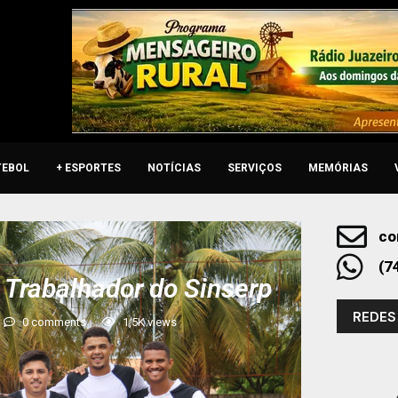
TEBOL
+ ESPORTES
NOTÍCIAS
SERVIÇOS
MEMÓRIAS
co
(7
Trabalhador do Sinserp
REDES
0 comments
1,5K
views