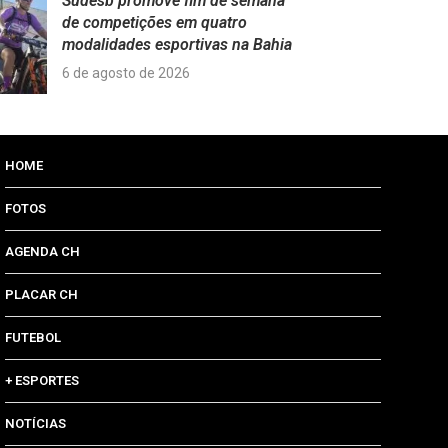
Sudesb promove fim de semana
de competições em quatro
modalidades esportivas na Bahia
6 de agosto de 2026
HOME
FOTOS
AGENDA CH
PLACAR CH
FUTEBOL
+ ESPORTES
NOTÍCIAS