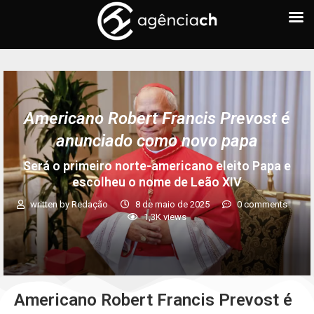
Americano Robert Francis Prevost é
anunciado como novo papa
Será o primeiro norte-americano eleito Papa e
escolheu o nome de Leão XIV
written by
Redação
8 de maio de 2025
0 comments
1,3K
views
Americano Robert Francis Prevost é