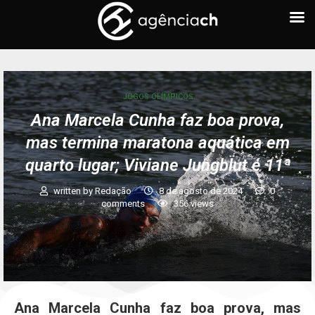
JOGOS OLÍMPICOS
Ana Marcela Cunha faz boa prova,
mas termina maratona aquática em
quarto lugar; Viviane Jungblut é 11ª
written by
Redação
8 de agosto de 2024
0
comments
356
views
Ana Marcela Cunha faz boa prova, mas