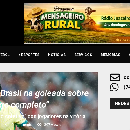
TEBOL
+ ESPORTES
NOTÍCIAS
SERVIÇOS
MEMÓRIAS
co
(7
 Brasil na goleada sobre
ogo completo”
REDES
 coletivo” dos jogadores na vitória
5
0 comments
397
views