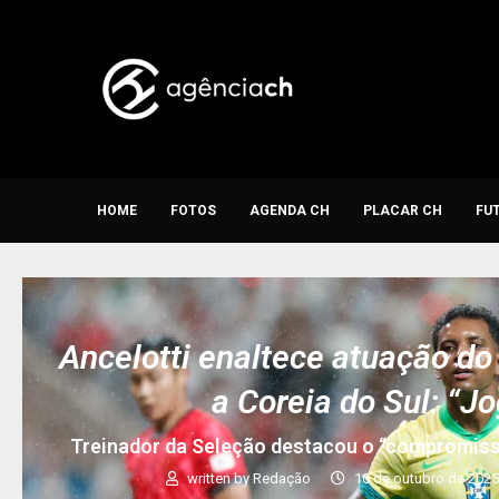
HOME
FOTOS
AGENDA CH
PLACAR CH
FU
Ancelotti enaltece atuação do
a Coreia do Sul: “J
Treinador da Seleção destacou o “compromisso
written by
Redação
10 de outubro de 202