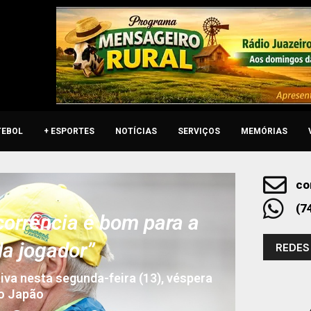
TEBOL
+ ESPORTES
NOTÍCIAS
SERVIÇOS
MEMÓRIAS
co
(7
corrência é bom para a
a jogador”
REDES
iva nesta segunda-feira (13), véspera
o Japão