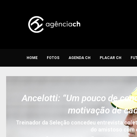
HOME
FOTOS
AGENDA CH
PLACAR CH
FU
Ancelotti: “Um pouco de con
motivação de cad
Treinador da Seleção concedeu entrevista colet
do amistoso com 