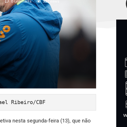
5
0 comments
337
views
ael Ribeiro/CBF
letiva nesta segunda-feira (13), que não