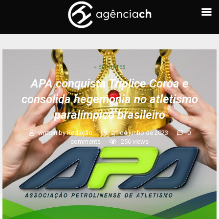
+ ESPORTES
APA conquista Tríplice Coroa e
consolida hegemonia no atletismo
paralímpico brasileiro
written by
Redação
21 de junho de 2023
0
comments
256
views