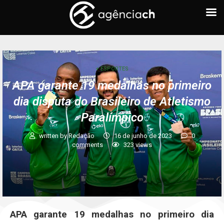
+ ESPORTES
APA garante 19 medalhas no primeiro
dia disputa do Brasileiro de Atletismo
Paralímpico
written by
Redação
16 de junho de 2023
0
comments
323
views
APA garante 19 medalhas no primeiro dia