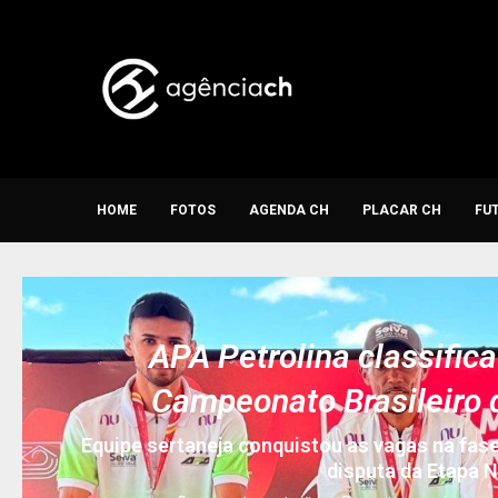
HOME
FOTOS
AGENDA CH
PLACAR CH
FU
APA Petrolina classifica
Campeonato Brasileiro 
Equipe sertaneja conquistou as vagas na fas
disputa da Etapa 