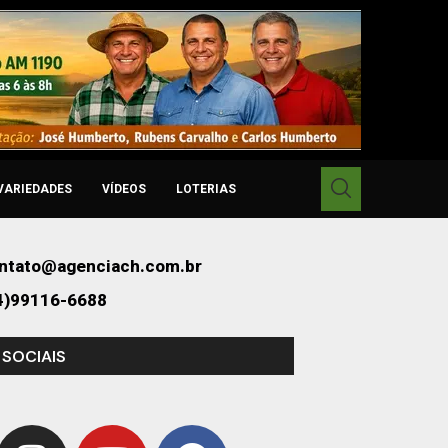
VARIEDADES
VÍDEOS
LOTERIAS
ntato@agenciach.com.br
4)99116-6688
 SOCIAIS