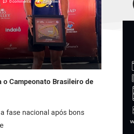
0 comments
228
views
ra o Campeonato Brasileiro de
na fase nacional após bons
te