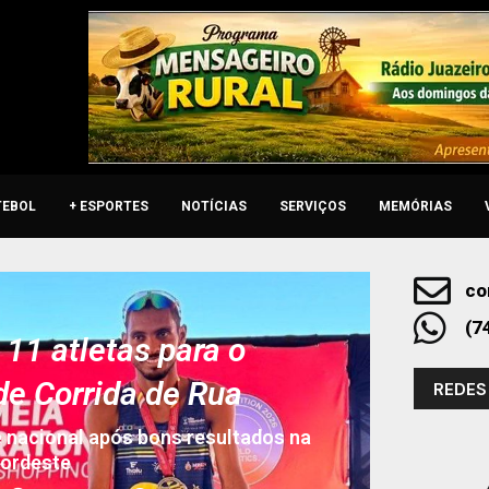
TEBOL
+ ESPORTES
NOTÍCIAS
SERVIÇOS
MEMÓRIAS
co
(7
 11 atletas para o
de Corrida de Rua
REDES
e nacional após bons resultados na
Nordeste