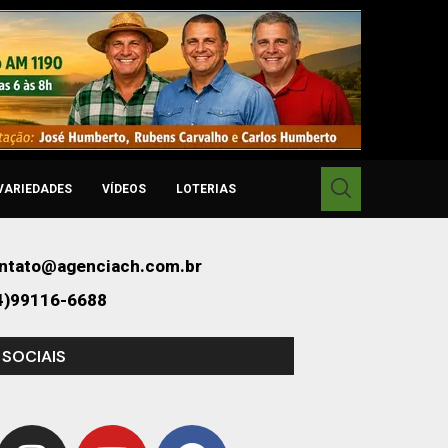
VARIEDADES
VÍDEOS
LOTERIAS
ntato@agenciach.com.br
4)99116-6688
 SOCIAIS