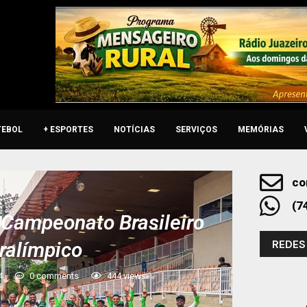
TEBOL
+ ESPORTES
NOTÍCIAS
SERVIÇOS
MEMÓRIAS
co
(7
 Campeonato Brasileiro
REDES
ralímpico
4
0 comments
444
views