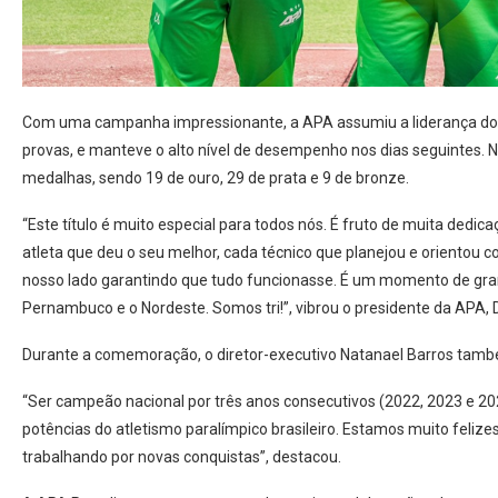
Com uma campanha impressionante, a APA assumiu a liderança do ca
provas, e manteve o alto nível de desempenho nos dias seguintes. 
medalhas, sendo 19 de ouro, 29 de prata e 9 de bronze.
“Este título é muito especial para todos nós. É fruto de muita dedi
atleta que deu o seu melhor, cada técnico que planejou e orientou c
nosso lado garantindo que tudo funcionasse. É um momento de grand
Pernambuco e o Nordeste. Somos tri!”, vibrou o presidente da APA,
Durante a comemoração, o diretor-executivo Natanael Barros tamb
“Ser campeão nacional por três anos consecutivos (2022, 2023 e 2
potências do atletismo paralímpico brasileiro. Estamos muito feliz
trabalhando por novas conquistas”, destacou.