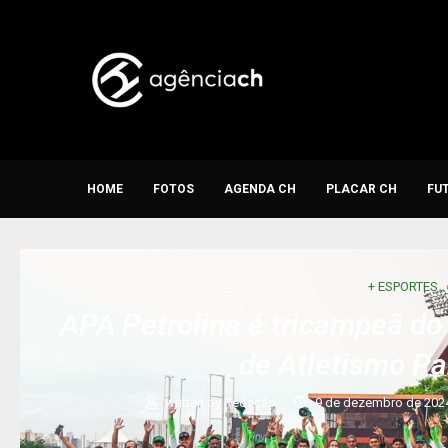
HOME
FOTOS
AGENDA CH
PLACAR CH
FU
+ ESPORTES
APA Petrolina é tricampeã do
de Atletismo Pa
written by
Redação
9 de dezembro de 202