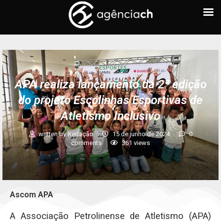
+ ESPORTES
APA realiza lançamento da 2ª edição
do projeto Escolinhas Esportivas de
Atletismo Inclusivo
written by
Redação
15 de junho de 2024
0
comments
361
views
Ascom APA
A Associação Petrolinense de Atletismo (APA)