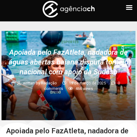
+ ESPORTES
Apoiada pelo FazAtleta, nadadora de
águas abertas baiana disputa torneio
nacional com apoio da Sudesb
written by
Redação
19 de março de 2025
0
comments
466
views
Apoiada pelo FazAtleta, nadadora de