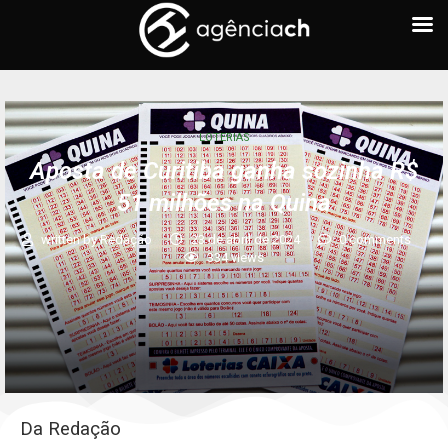
LOTERIAS
Aposta de Curitiba ganha sozinha R$
51 milhões na Quina
written by
Redação
23 de abril de 2024
0 comments
334
views
Da Redação