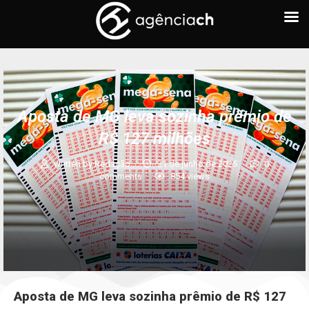
Aposta de MG leva sozinha prêmio de
R$ 127 milhões
written by
Redação
21 de junho de 2025
0
comments
854
views
Aposta de MG leva sozinha prêmio de R$ 127