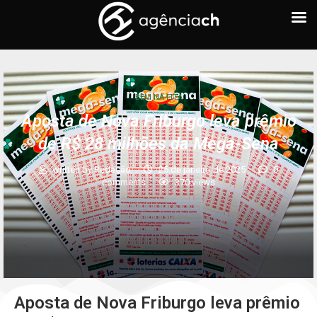
BEM NA FITA
Aposta de Nova Friburgo leva prêmio
de R$ 28 milhões da Mega-Sena
written by
Redação
25 de janeiro de 2025
0
comments
370
views
Aposta de Nova Friburgo leva prêmio