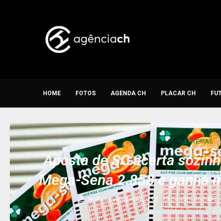
HOME
FOTOS
AGENDA CH
PLACAR CH
FU
LOTERIAS
Aposta de SC acerta sozinh
Mega-Sena 2.858 e ganha m
written by
Redação
19 de abril de 2025