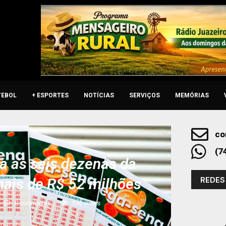
TEBOL
+ ESPORTES
NOTÍCIAS
SERVIÇOS
MEMÓRIAS
co
(7
a as seis dezenas da
REDES
ais de R$ 52 milhões
0 comments
546
views