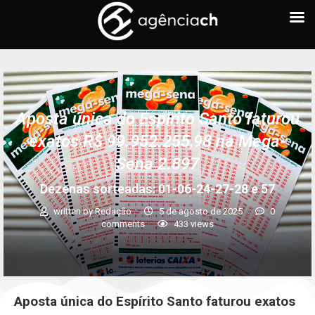
Aposta única do Espírito Santo faturou
exatos R$ 99.952.255,98 na Mega-
Sena 2.897
Dezenas sorteadas: 01-06-24-27-28 e 57
written by
Redação
5 de agosto de 2025
0
comments
433
views
Aposta única do Espírito Santo faturou exatos