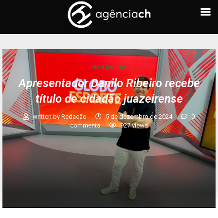
BEM NA FITA
Apresentador Danilo Ribeiro recebe
título de cidadão juazeirense
written by
Redação
5 de dezembro de 2024
0
comments
927
views