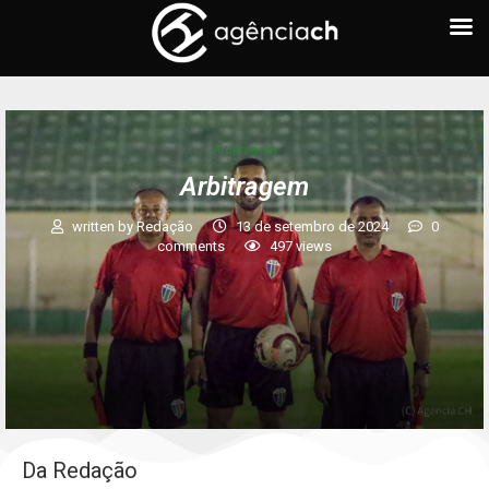
Arbitragem
Arbitragem
written by
Redação
13 de setembro de 2024
0
comments
497
views
Da Redação