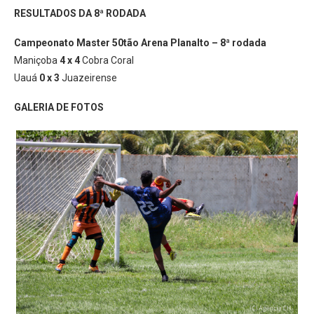
RESULTADOS DA 8ª RODADA
Campeonato Master 50tão Arena Planalto – 8ª rodada
Maniçoba
4 x 4
Cobra Coral
Uauá
0 x 3
Juazeirense
GALERIA DE FOTOS