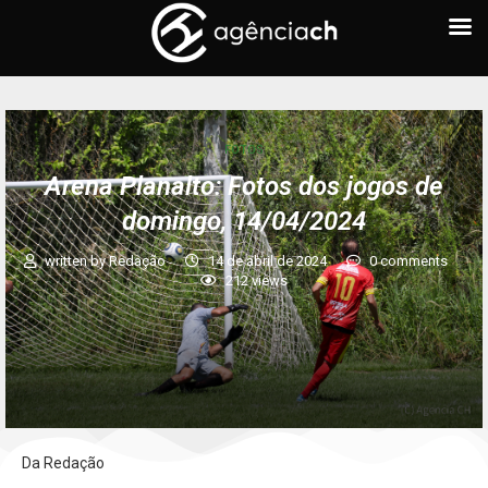
FOTOS
Arena Planalto: Fotos dos jogos de
domingo, 14/04/2024
written by
Redação
14 de abril de 2024
0 comments
212
views
Da Redação