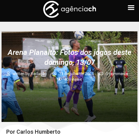
Arena Planalto: Fotos dos jogos deste
domingo, 13/07
written by
Redação
13 de julho de 2025
0 comments
404
views
Por Carlos Humberto