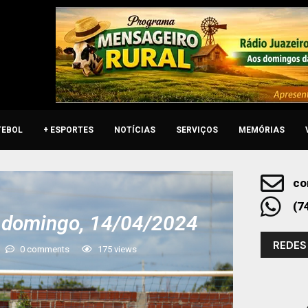
TEBOL
+ ESPORTES
NOTÍCIAS
SERVIÇOS
MEMÓRIAS
co
(7
e domingo, 14/04/2024
REDES
0 comments
175
views