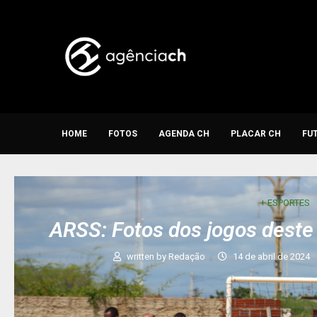
HOME
FOTOS
AGENDA CH
PLACAR CH
FU
+ ESPORTES
ARSS: Fotos dos jogos dest
written by
Redação
14 de abril de 2024