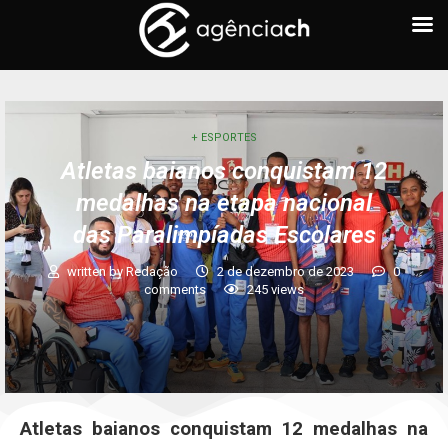
+ ESPORTES
Atletas baianos conquistam 12
medalhas na etapa nacional
das Paralimpíadas Escolares
written by
Redação
2 de dezembro de 2023
0
comments
245
views
Atletas baianos conquistam 12 medalhas na