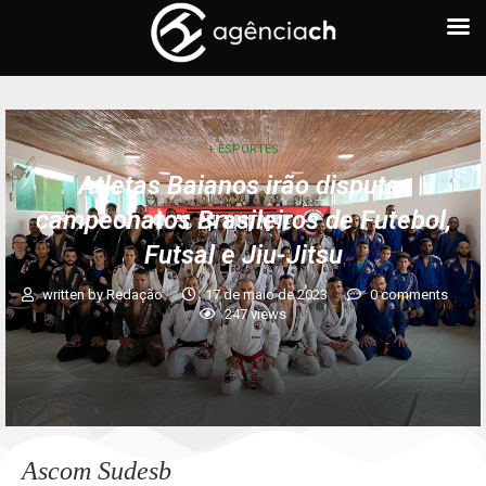
+ ESPORTES
Atletas Baianos irão disputar
campeonatos Brasileiros de Futebol,
Futsal e Jiu-Jitsu
written by
Redação
17 de maio de 2023
0 comments
247
views
Ascom Sudesb