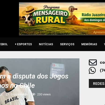
TEBOL
+ ESPORTES
NOTÍCIAS
SERVIÇOS
MEMÓRIAS
co
(7
a a disputa dos Jogos
REDES
os no Chile
23
0 comments
230
views