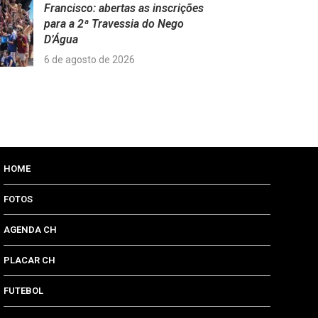
Francisco: abertas as inscrições
para a 2ª Travessia do Nego
D’Água
6 de agosto de 2026
HOME
FOTOS
AGENDA CH
PLACAR CH
FUTEBOL