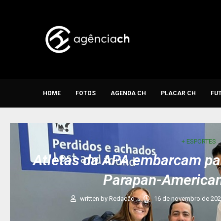
HOME
FOTOS
AGENDA CH
PLACAR CH
FU
+ ESPORTES
Atletas da APA embarcam par
Parapan-American
written by
Redação
16 de novembro de 20