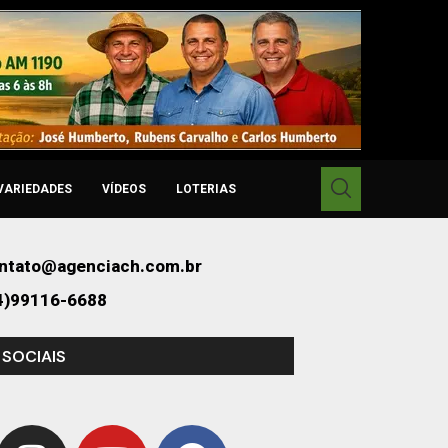
VARIEDADES
VÍDEOS
LOTERIAS
ntato@agenciach.com.br
4)99116-6688
 SOCIAIS