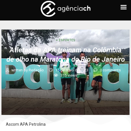
+ ESPORTES
Atletas da APA treinam na Colômbia
de olho na Maratona do Rio de Janeiro
written by
Redação
15 de maio de 2023
0 comments
315
views
Ascom APA Petrolina