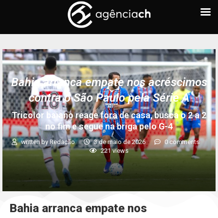
Bahia arranca empate nos acréscimos
contra o São Paulo pela Série A
Tricolor baiano reage fora de casa, busca o 2 a 2
no fim e segue na briga pelo G-4
written by
Redação
3 de maio de 2026
0 comments
221
views
Bahia arranca empate nos