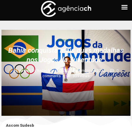
+ ESPORTES
Bahia conquista mais duas medalhas
nos Jogos da Juventude
written by
Redação
13 de setembro de 2023
0
comments
339
views
Ascom Sudesb