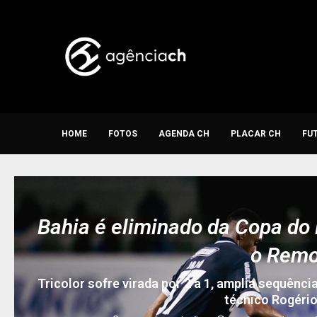
HOME
FOTOS
AGENDA CH
PLACAR CH
FU
Bahia é eliminado da Copa do 
o Rem
Tricolor sofre virada por 2 a 1, amplia sequênc
técnico Rogério