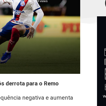
0 comments
419
views
pós derrota para o Remo
 sequência negativa e aumenta