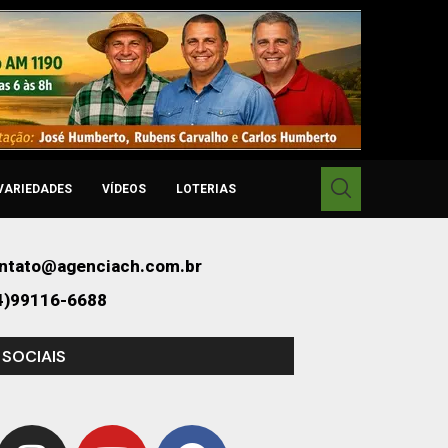
VARIEDADES
VÍDEOS
LOTERIAS
ntato@agenciach.com.br
4)99116-6688
 SOCIAIS