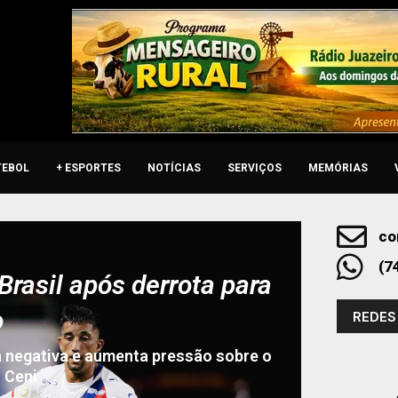
TEBOL
+ ESPORTES
NOTÍCIAS
SERVIÇOS
MEMÓRIAS
co
(7
Brasil após derrota para
o
REDES
ia negativa e aumenta pressão sobre o
 Ceni