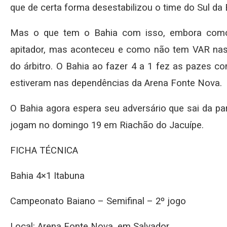
que de certa forma desestabilizou o time do Sul da 
Mas o que tem o Bahia com isso, embora como
apitador, mas aconteceu e como não tem VAR nas
do árbitro. O Bahia ao fazer 4 a 1 fez as pazes c
estiveram nas dependências da Arena Fonte Nova.
O Bahia agora espera seu adversário que sai da pa
jogam no domingo 19 em Riachão do Jacuípe.
FICHA TÉCNICA
Bahia 4×1 Itabuna
Campeonato Baiano – Semifinal – 2º jogo
Local: Arena Fonte Nova, em Salvador