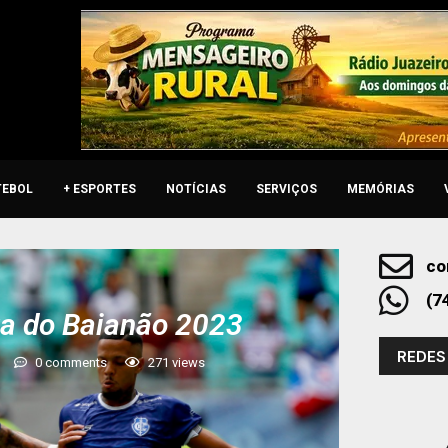
TEBOL
+ ESPORTES
NOTÍCIAS
SERVIÇOS
MEMÓRIAS
co
(7
sta do Baianão 2023
REDES
0 comments
271
views