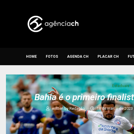
HOME
FOTOS
AGENDA CH
PLACAR CH
FU
Estaduais
Bahia é o primeiro finali
written by
Redação
18 de março de 2023