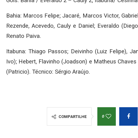
Gols: Bahia / Everaldo 2 – Cauly 2; Itabuna/ Cesin
Bahia: Marcos Felipe; Jacaré, Marcos Victor, Gabri
Rezende, Acevedo, Cauly e Daniel; Everaldo (Diego 
Renato Paiva.
Itabuna: Thiago Passos; Deivinho (Luiz Felipe), Jan
Ivo); Hebert, Flavinho (Joadson) e Matheus Chaves 
(Patricio). Técnico: Sérgio Araújo.
0
COMPARTILHE