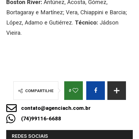
Boston River:
Antúnez, Acosta, Gómez,
Bortagaray e Martínez; Vera, Chiappini e Barcia;
López, Adamo e Gutiérrez.
Técnico:
Jádson
Vieira.
0
COMPARTILHE
contato@agenciach.com.br
(74)99116-6688
REDES SOCIAIS