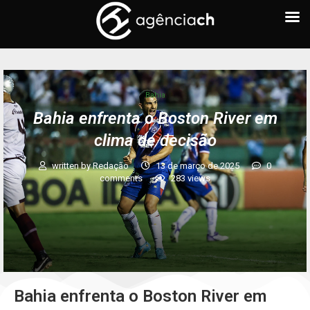
Bahia
Bahia enfrenta o Boston River em
clima de decisão
written by
Redação
13 de março de 2025
0
comments
283
views
Bahia enfrenta o Boston River em