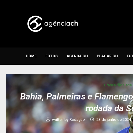
HOME
FOTOS
AGENDA CH
PLACAR CH
FU
Brasileirão Série
Bahia, Palmeiras e Flamengo
rodada da S
written by
Redação
23 de junho de 2024