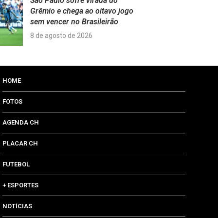
São Paulo sofre virada do
Grêmio e chega ao oitavo jogo
sem vencer no Brasileirão
8 de agosto de 2026
HOME
FOTOS
AGENDA CH
PLACAR CH
FUTEBOL
+ ESPORTES
NOTÍCIAS