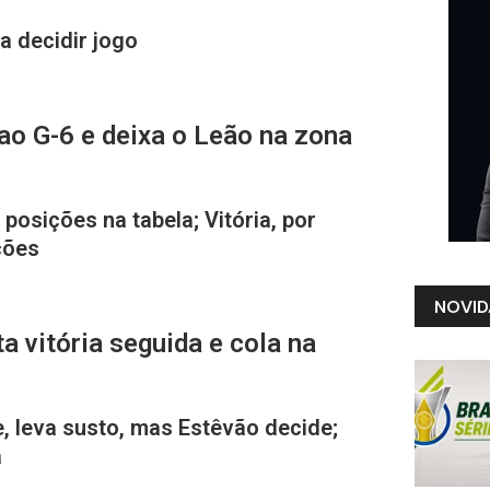
a decidir jogo
 ao G-6 e deixa o Leão na zona
osições na tabela; Vitória, por
ções
NOVID
a vitória seguida e cola na
, leva susto, mas Estêvão decide;
a