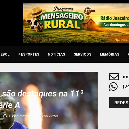
TEBOL
+ ESPORTES
NOTÍCIAS
SERVIÇOS
MEMÓRIAS
co
 A
(7
 são destaques na 11ª
REDES
érie A
0 comments
266
views