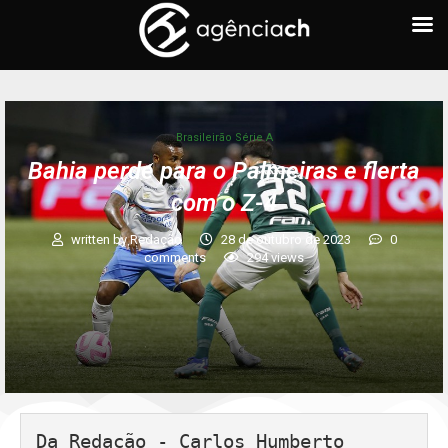
Brasileirão Série A
Bahia perde para o Palmeiras e flerta
com o Z-4
written by
Redação
28 de outubro de 2023
0
comments
294
views
Da Redação - Carlos Humberto