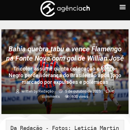
Bahia quebra tabu e vence Flamengo
na Fonte Nova com gol de Willian José
Tricolor assume quinta colocação e Rubro-
Negro perde liderança do Brasileirão após jogo
marcado por expulsões e polêmicas
written by
Redação
5 de outubro de 2025
0
comments
600
views
Da Redação - Fotos: Leticia Martin