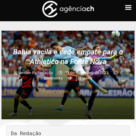
Brasileirão Série A
Bahia vacila e cede empate para o
Athletico na Fonte Nova
written by
Redação
12 de novembro de 2023
0
comments
173
views
Da Redação