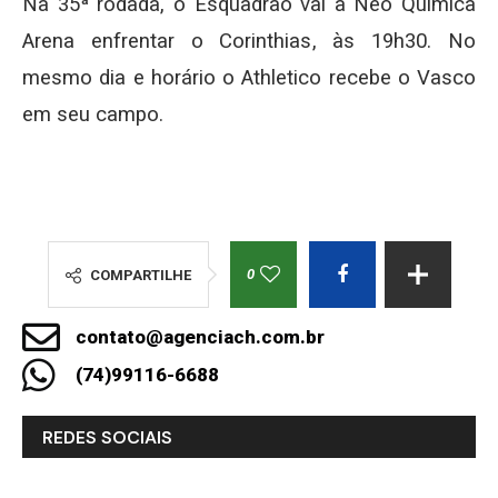
Na 35ª rodada, o Esquadrão vai a Neo Química
Arena enfrentar o Corinthias, às 19h30. No
mesmo dia e horário o Athletico recebe o Vasco
em seu campo.
0
COMPARTILHE
contato@agenciach.com.br
(74)99116-6688
REDES SOCIAIS