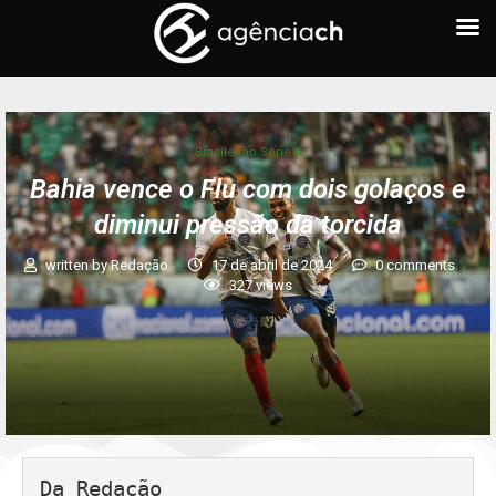
Brasileirão Série A
Bahia vence o Flu com dois golaços e
diminui pressão da torcida
written by
Redação
17 de abril de 2024
0 comments
327
views
Da Redação