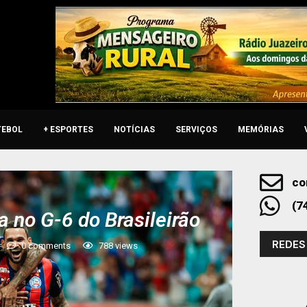
TEBOL
+ ESPORTES
NOTÍCIAS
SERVIÇOS
MEMÓRIAS
co
(7
a no G-6 do Brasileirão
REDES
0 comments
788
views