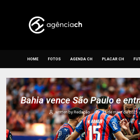
HOME
FOTOS
AGENDA CH
PLACAR CH
FU
Bahia vence São Paulo e entr
written by
Redação
31 de maio de 2025