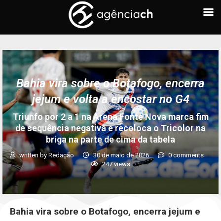
Bahia vira sobre o Botafogo, encerra
jejum e volta a encostar no G4
Triunfo por 2 a 1 na Arena Fonte Nova marca fim
de sequência negativa e recoloca o Tricolor na
briga na parte de cima da tabela
written by
Redação
30 de maio de 2026
0 comments
247
views
Bahia vira sobre o Botafogo, encerra jejum e