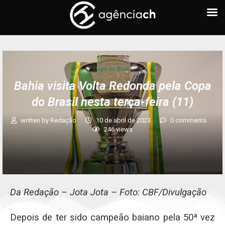
Copa do Brasil
Bahia visita Volta Redonda pela Copa
do Brasil nesta terça-feira (11)
written by
Redação
10 de abril de 2023
0 comments
246
views
Da Redação – Jota Jota – Foto: CBF/Divulgação
Depois de ter sido campeão baiano pela 50ª vez