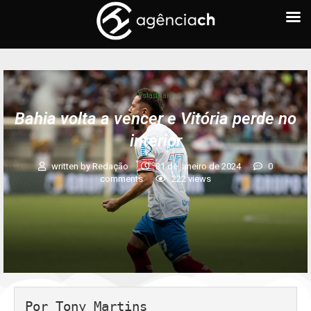
Estaduais
Bahia volta a vencer e Vitória perde no
interior
written by
Redação
31 de janeiro de 2024
0
comments
222
views
Por Tony Martins