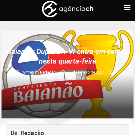
Estaduais
Baianão: Dupla BA-VI entra em campo
nesta quarta-feira
written by
Redação
31 de janeiro de 2024
0
comments
262
views
Da Redação