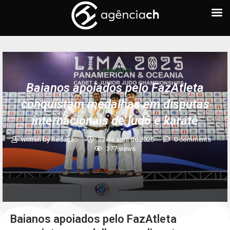
+ ESPORTES
Baianos apoiados pelo FazAtleta
conquistam medalhas em disputas
internacionais de judô e karatê
written by
Redação
23 de abril de 2025
0 comments
377
views
Baianos apoiados pelo FazAtleta