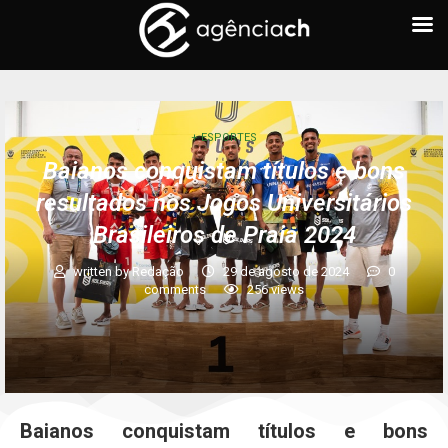
+ ESPORTES
Baianos conquistam títulos e bons
resultados nos Jogos Universitários
Brasileiros de Praia 2024
written by
Redação
29 de agosto de 2024
0
comments
256
views
Baianos conquistam títulos e bons