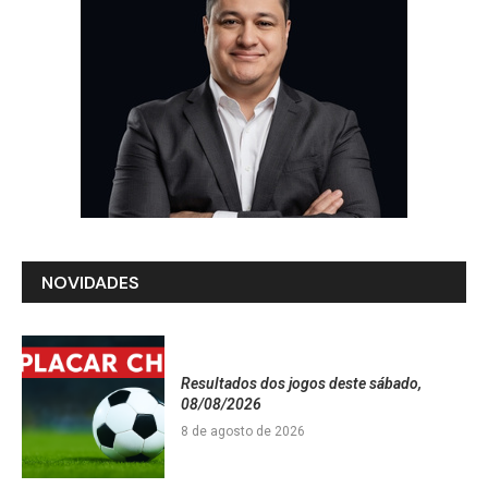
NOVIDADES
Resultados dos jogos deste sábado,
08/08/2026
8 de agosto de 2026