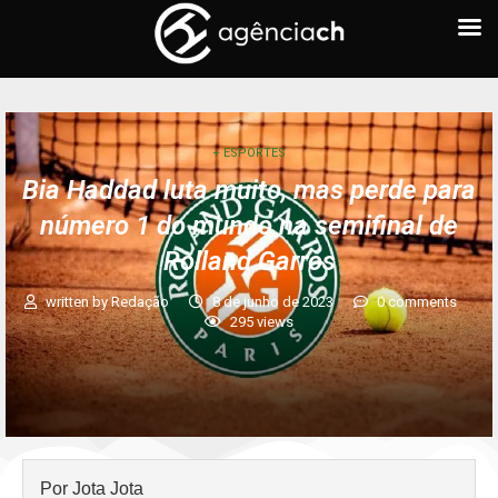
+ ESPORTES
Bia Haddad luta muito, mas perde para
número 1 do mundo na semifinal de
Rolland Garros
written by
Redação
8 de junho de 2023
0 comments
295
views
Por Jota Jota