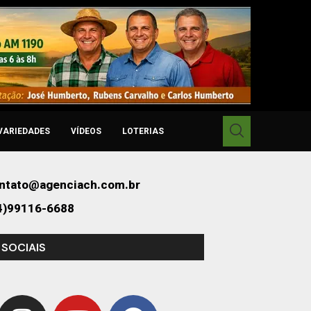
VARIEDADES
VÍDEOS
LOTERIAS
ntato@agenciach.com.br
4)99116-6688
 SOCIAIS