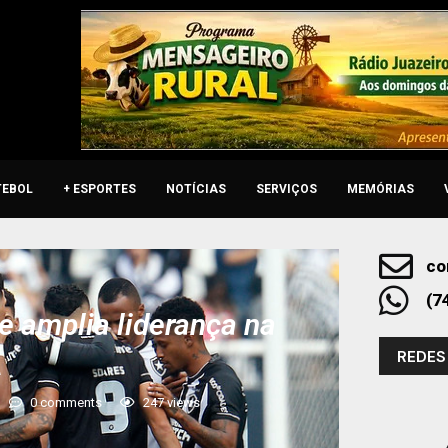
TEBOL
+ ESPORTES
NOTÍCIAS
SERVIÇOS
MEMÓRIAS
co
(7
e amplia liderança na
REDES
A
0 comments
247
views