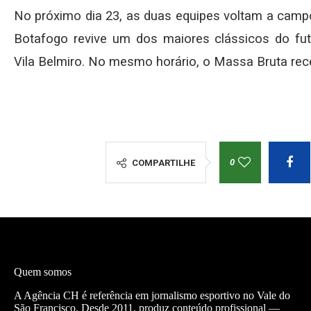
No próximo dia 23, as duas equipes voltam a camp
Botafogo revive um dos maiores clássicos do fute
Vila Belmiro. No mesmo horário, o Massa Bruta rece
0
COMPARTILHE
Quem somos
A Agência CH é referência em jornalismo esportivo no Vale do
São Francisco. Desde 2011, produz conteúdo profissional —