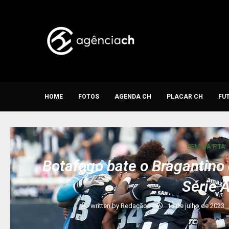
HOME
FOTOS
AGENDA CH
PLACAR CH
FU
BEM NA FITA
Botafogo bate o Bragantino 
Série 
written by
Redação
15 de julho de 2023