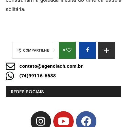
construíram a goleada inédita do time da estrela
solitária.
0
COMPARTILHE
contato@agenciach.com.br
(74)99116-6688
REDES SOCIAIS