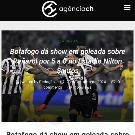
BEM NA FITA
Botafogo dá show em goleada sobre
Peñarol por 5 a 0 no Estádio Nilton
Santos
written by
Redação
23 de outubro de 2024
0
comments
466
views
Botafogo dá show em goleada sobre