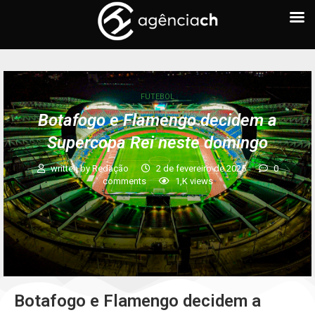
FUTEBOL
Botafogo e Flamengo decidem a
Supercopa Rei neste domingo
written by
Redação
2 de fevereiro de 2025
0
comments
1,K
views
Botafogo e Flamengo decidem a