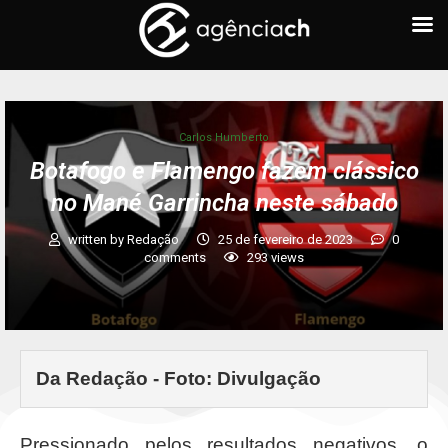
Carlos Humberto
Botafogo e Flamengo fazem clássico
no Mané Garrincha neste sábado
written by
Redação
25 de fevereiro de 2023
0
comments
293
views
Da Redação - Foto: Divulgação
Pressionado pelos resultados negativos, o